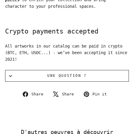
character to your professional spaces.
Crypto payments accepted
All artworks in our catalog can be paid in crypto
(BTC, ETH, USDC...) - we’ve been accepting it since
2021!
UNE QUESTION ?
Share
Tweet
Pin
Share
Share
Pin it
on
on
on
Facebook
X
Pinterest
D'autres oeuvres à découvrir