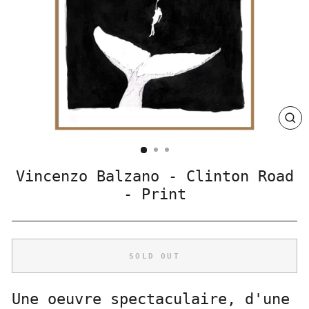
CLO
(ES
Vincenzo Balzano - Clinton Road
- Print
SOLD OUT
Une oeuvre spectaculaire, d'une