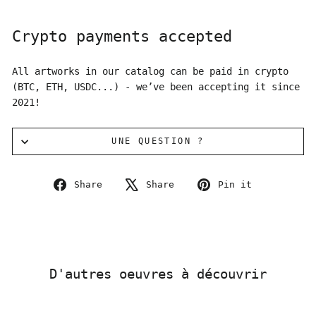
Crypto payments accepted
All artworks in our catalog can be paid in crypto
(BTC, ETH, USDC...) - we’ve been accepting it since
2021!
UNE QUESTION ?
Share
Tweet
Pin
Share
Share
Pin it
on
on
on
Facebook
X
Pinterest
D'autres oeuvres à découvrir