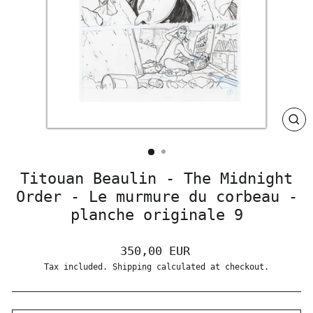
CLO
(ES
Titouan Beaulin - The Midnight
Order - Le murmure du corbeau -
planche originale 9
Regular
350,00 EUR
price
Tax included.
Shipping
calculated at checkout.