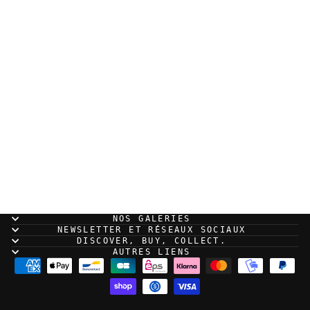
Titouan Beaulin - The
Midnight Order - Le
murmure du corbeau -
planche originale 9
350,00 EUR
NOS GALERIES
NEWSLETTER ET RÉSEAUX SOCIAUX
DISCOVER, BUY, COLLECT.
AUTRES LIENS