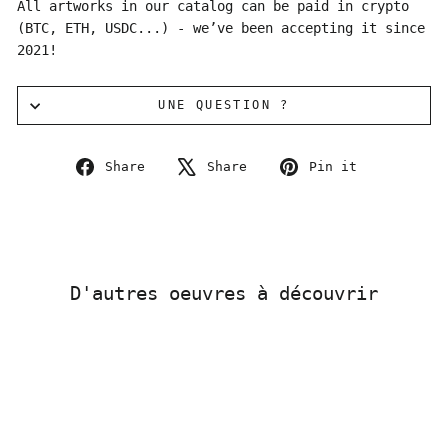
All artworks in our catalog can be paid in crypto
(BTC, ETH, USDC...) - we’ve been accepting it since
2021!
UNE QUESTION ?
Share
Tweet
Pin
Share
Share
Pin it
on
on
on
Facebook
X
Pinterest
D'autres oeuvres à découvrir
Sold Out