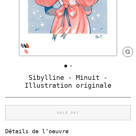
CLO
(ES
Sibylline - Minuit -
Illustration originale
SOLD OUT
Détails de l’oeuvre