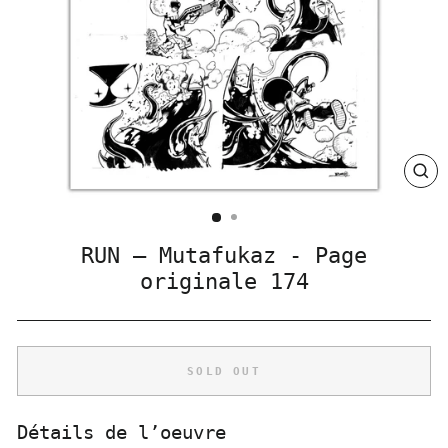
CLO
(ES
RUN – Mutafukaz - Page
originale 174
SOLD OUT
Détails de l’oeuvre