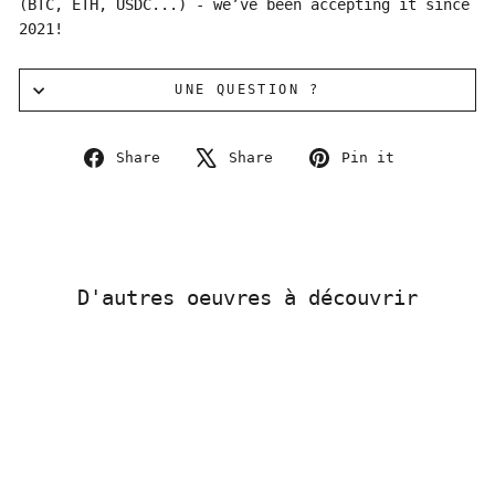
(BTC, ETH, USDC...) - we’ve been accepting it since
2021!
UNE QUESTION ?
Share
Tweet
Pin
Share
Share
Pin it
on
on
on
Facebook
X
Pinterest
D'autres oeuvres à découvrir
Sold Out