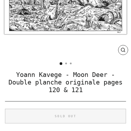
CLO
(ES
Yoann Kavege - Moon Deer -
Double planche originale pages
120 & 121
SOLD OUT