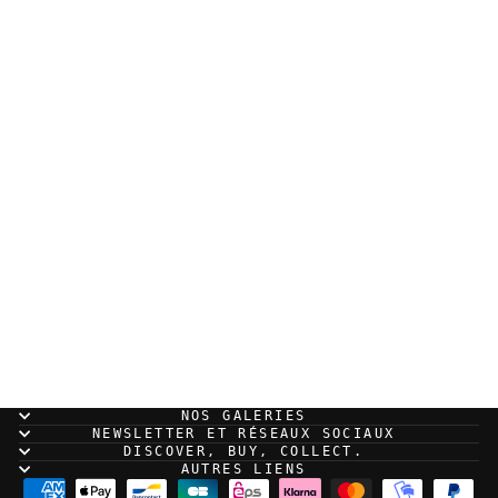
Mimo - Print Saint
Clair
20,00 EUR
NOS GALERIES
NEWSLETTER ET RÉSEAUX SOCIAUX
DISCOVER, BUY, COLLECT.
AUTRES LIENS