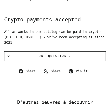
Crypto payments accepted
All artworks in our catalog can be paid in crypto
(BTC, ETH, USDC...) - we’ve been accepting it since
2021!
UNE QUESTION ?
Share
Tweet
Pin
Share
Share
Pin it
on
on
on
Facebook
X
Pinterest
D'autres oeuvres à découvrir