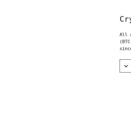
Cr
All 
(BTC
sinc