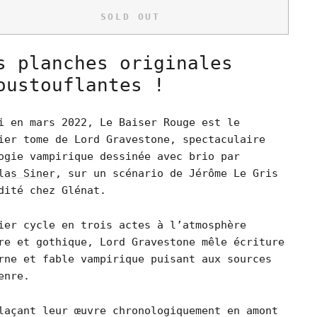
SOLD OUT
s planches originales
oustouflantes !
i en mars 2022, Le Baiser Rouge est le
ier tome de Lord Gravestone, spectaculaire
ogie vampirique dessinée avec brio par
las Siner
, sur un scénario de Jérôme Le Gris
dité chez Glénat.
ier cycle en trois actes à l’atmosphère
re et gothique, Lord Gravestone mêle écriture
rne et fable vampirique puisant aux sources
enre.
laçant leur œuvre chronologiquement en amont