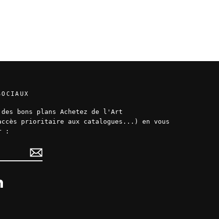
SOCIAUX
 des bons plans Achetez de l'Art
accès prioritaire aux catalogues...) en vous
r :
ok
LinkedIn