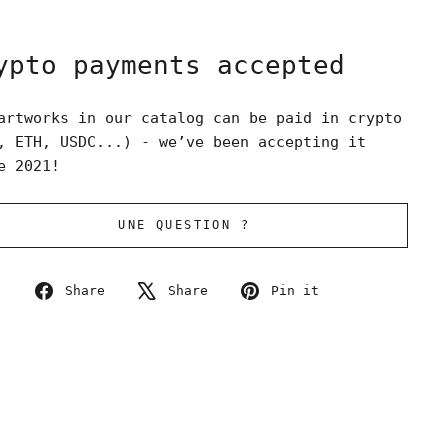
ypto payments accepted
artworks in our catalog can be paid in crypto
, ETH, USDC...) - we’ve been accepting it
e 2021!
UNE QUESTION ?
Share
Tweet
Pin
Share
Share
Pin it
on
on
on
Facebook
X
Pinterest