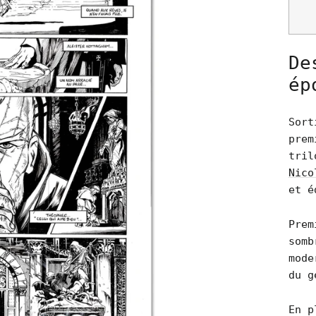
De
ép
Sort
prem
tril
Nico
et é
Prem
somb
mode
du g
En p