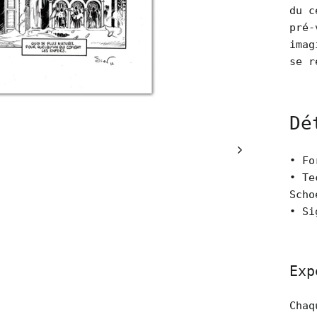
du c
pré-
imag
se r
Dé
• Fo
• Te
Scho
• Si
Exp
Chaq