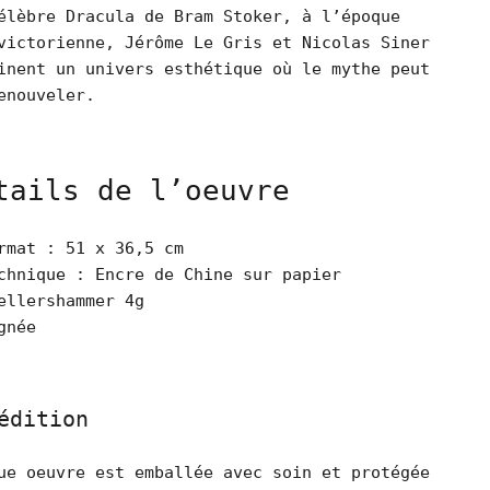
élèbre Dracula de Bram Stoker, à l’époque
victorienne, Jérôme Le Gris et Nicolas Siner
inent un univers esthétique où le mythe peut
enouveler.
tails de l’oeuvre
rmat : 51 x 36,5 cm
chnique : Encre de Chine sur papier
ellershammer 4g
gnée
édition
ue oeuvre est emballée avec soin et protégée