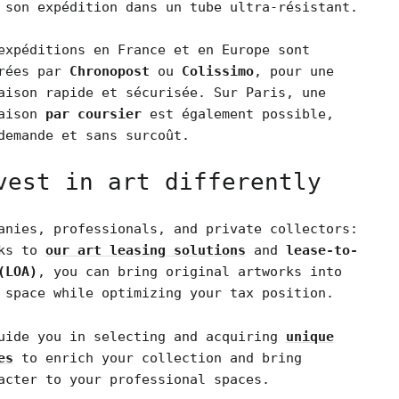
 son expédition dans un tube ultra-résistant.
expéditions en France et en Europe sont
rées par
Chronopost
ou
Colissimo
, pour une
aison rapide et sécurisée. Sur Paris, une
raison
par coursier
est également possible,
demande et sans surcoût.
vest in art differently
anies, professionals, and private collectors:
nks to
our art leasing solutions
and
lease-to-
(LOA)
, you can bring original artworks into
 space while optimizing your tax position.
uide you in selecting and acquiring
unique
es
to enrich your collection and bring
acter to your professional spaces.