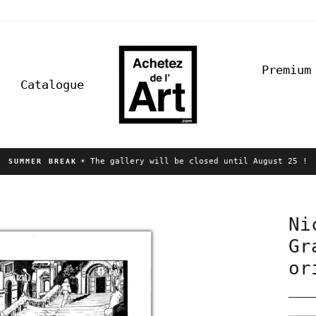
Premium
Catalogue
☀️ The gallery will be closed until August 25 !
SUMMER BREAK
Pause
slideshow
Ni
Gr
or