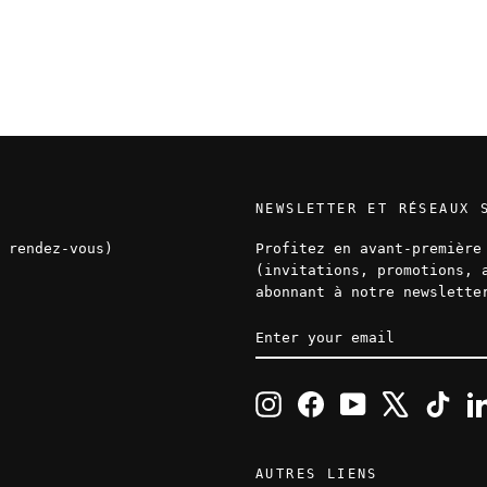
NEWSLETTER ET RÉSEAUX 
 rendez-vous)
Profitez en avant-première
(invitations, promotions, 
abonnant à notre newslette
ENTER
SUBSCRIBE
YOUR
EMAIL
Instagram
Facebook
YouTube
X
TikT
AUTRES LIENS