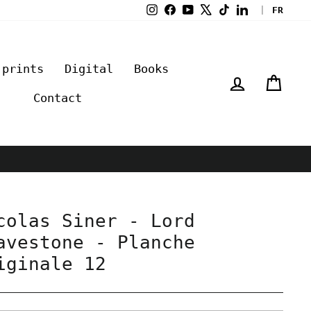
Instagram
Facebook
YouTube
X
TikTok
LinkedIn
|
FR
 prints
Digital
Books
Log in
Cart
Contact
colas Siner - Lord
avestone - Planche
iginale 12