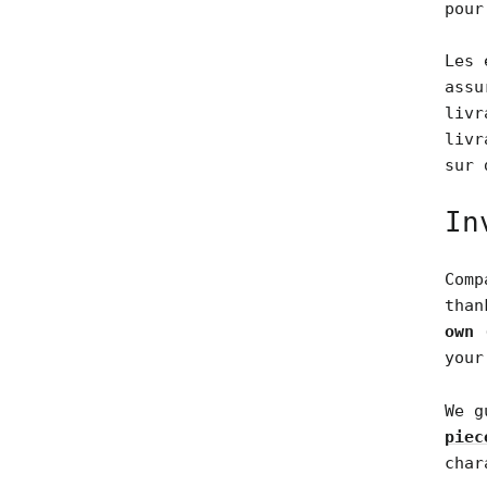
pour
Les 
assu
livr
liv
sur 
In
Comp
tha
own 
your
We g
piec
char