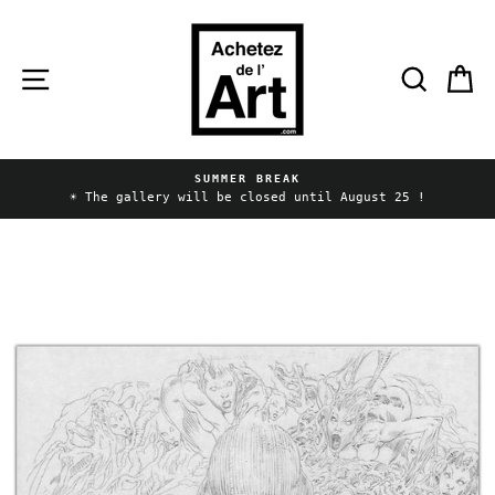
Skip
to
content
Site navigation
Searc
C
SUMMER BREAK
Pause
☀️ The gallery will be closed until August 25 !
slideshow