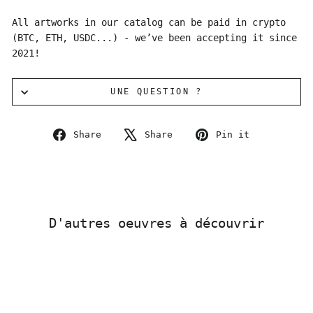
All artworks in our catalog can be paid in crypto
(BTC, ETH, USDC...) - we’ve been accepting it since
2021!
UNE QUESTION ?
Share
Tweet
Pin
Share
Share
Pin it
on
on
on
Facebook
X
Pinterest
D'autres oeuvres à découvrir
Sold Out