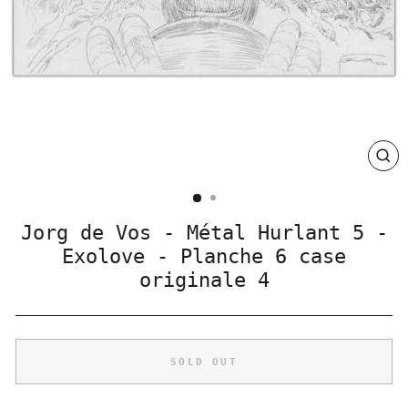
CLO
(ES
Jorg de Vos - Métal Hurlant 5 -
Exolove - Planche 6 case
originale 4
SOLD OUT