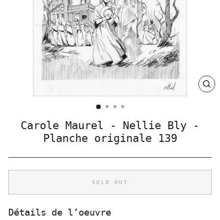
CLO
(ES
Carole Maurel - Nellie Bly -
Planche originale 139
SOLD OUT
Détails de l’oeuvre