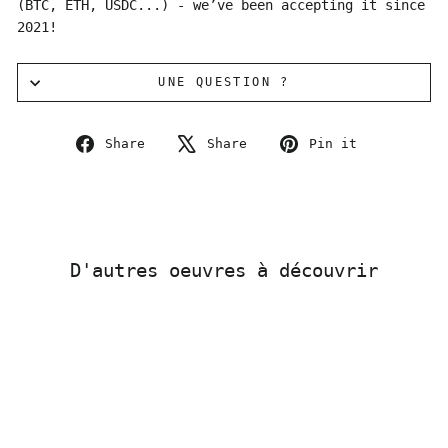
(BTC, ETH, USDC...) - we’ve been accepting it since
2021!
UNE QUESTION ?
Share
Tweet
Pin
Share
Share
Pin it
on
on
on
Facebook
X
Pinterest
D'autres oeuvres à découvrir
Sold Out