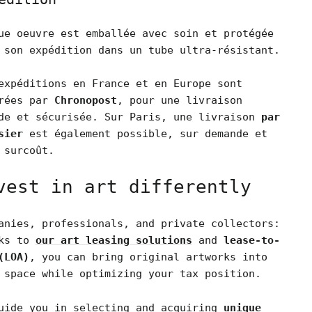
ue oeuvre est emballée avec soin et protégée
 son expédition dans un tube ultra-résistant.
expéditions en France et en Europe sont
rées par
Chronopost
, pour une livraison
de et sécurisée. Sur Paris, une livraison
par
sier
est également possible, sur demande et
 surcoût.
vest in art differently
anies, professionals, and private collectors:
nks to
our art leasing solutions
and
lease-to-
(LOA)
, you can bring original artworks into
 space while optimizing your tax position.
uide you in selecting and acquiring
unique