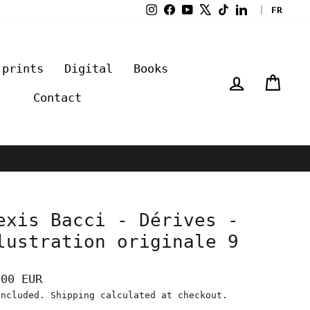
Instagram
Facebook
YouTube
X
TikTok
LinkedIn
|
FR
 prints
Digital
Books
Log in
Cart
Contact
exis Bacci - Dérives -
lustration originale 9
lar
,00 EUR
e
included.
Shipping
calculated at checkout.