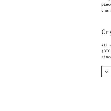
piec
char
Cr
All 
(BTC
sinc