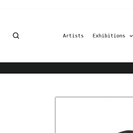
Skip
to
content
Search
Artists
Exhibitions