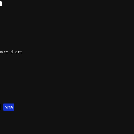
ok
LinkedIn
uvre d'art