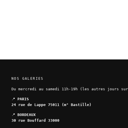
Alexis Bacci - Dérives -
Illustration originale 9
300,00 EUR
NOS GALERIES
Du mercredi au samedi 11h-19h (les autres jours sur
📍
PARIS
24 rue de Lappe 75011 (m° Bastille)
📍
BORDEAUX
30 rue Bouffard 33000