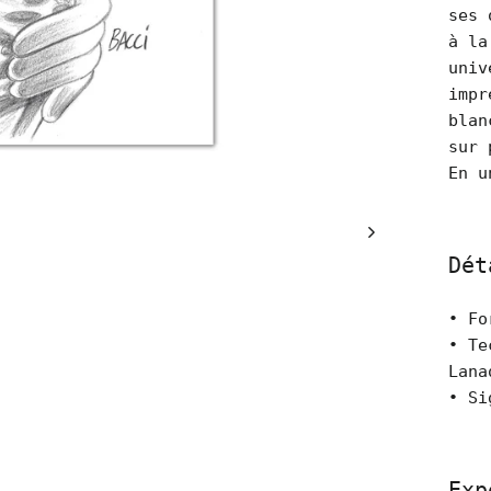
ses 
à la
univ
impr
blan
sur 
En u
Dét
• Fo
• Te
Lana
• Si
Exp