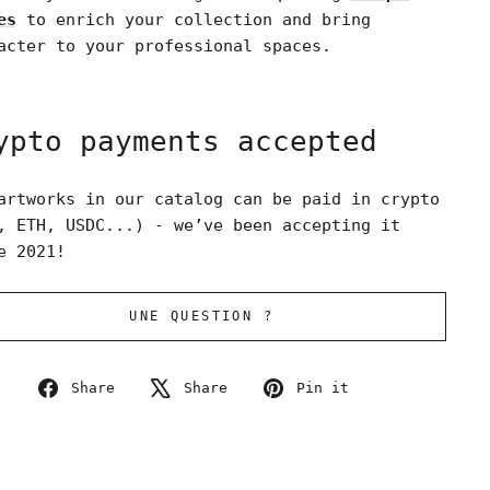
es
to enrich your collection and bring
acter to your professional spaces.
ypto payments accepted
artworks in our catalog can be paid in crypto
, ETH, USDC...) - we’ve been accepting it
e 2021!
UNE QUESTION ?
Share
Tweet
Pin
Share
Share
Pin it
on
on
on
Facebook
X
Pinterest