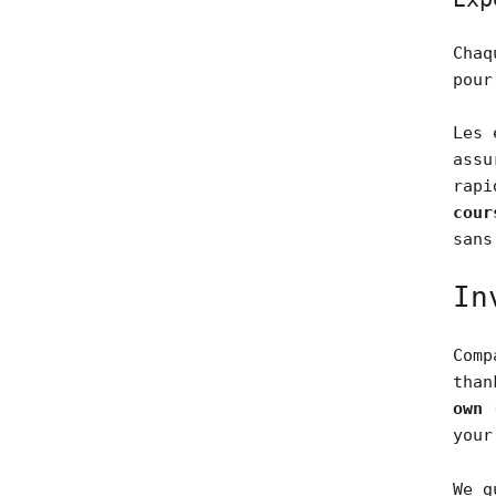
Chaq
pour
Les 
assu
rapi
cour
sans
In
Comp
tha
own 
your
We g