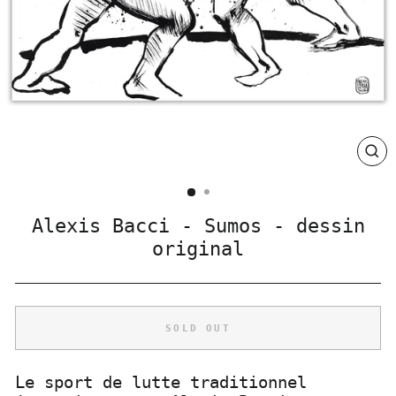
CLO
(ES
Alexis Bacci - Sumos - dessin
original
SOLD OUT
Le sport de lutte traditionnel