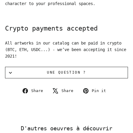
character to your professional spaces.
Crypto payments accepted
All artworks in our catalog can be paid in crypto
(BTC, ETH, USDC...) - we’ve been accepting it since
2021!
UNE QUESTION ?
Share
Tweet
Pin
Share
Share
Pin it
on
on
on
Facebook
X
Pinterest
D'autres oeuvres à découvrir