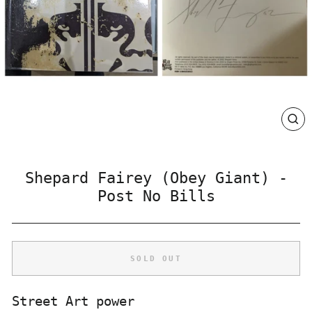
CLO
(ES
Shepard Fairey (Obey Giant) -
Post No Bills
SOLD OUT
Street Art power