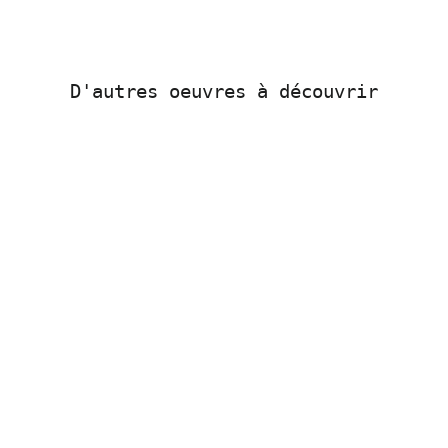
Facebook
X
Pinterest
D'autres oeuvres à découvrir
Sold Out
Caoutchouc Couinant
N°5 - José Roosevelt