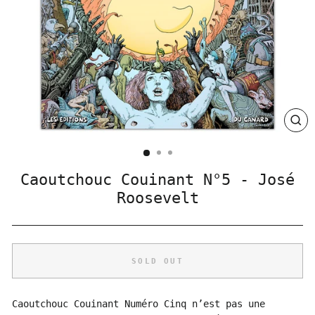
CLO
(ES
Caoutchouc Couinant N°5 - José
Roosevelt
SOLD OUT
Caoutchouc Couinant Numéro Cinq n’est pas une