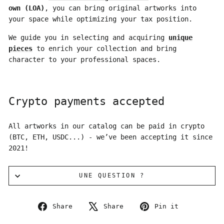
own (LOA)
, you can bring original artworks into
your space while optimizing your tax position.
We guide you in selecting and acquiring
unique
pieces
to enrich your collection and bring
character to your professional spaces.
Crypto payments accepted
All artworks in our catalog can be paid in crypto
(BTC, ETH, USDC...) - we’ve been accepting it since
2021!
UNE QUESTION ?
Share
Tweet
Pin
Share
Share
Pin it
on
on
on