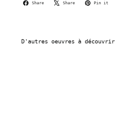
Share
Tweet
Pin
Share
Share
Pin it
on
on
on
Facebook
X
Pinterest
D'autres oeuvres à découvrir
Sold Out
Arthur Simony - NFTs