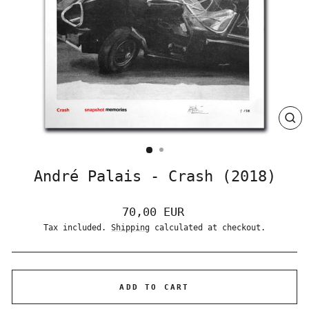
CLO
(ES
André Palais - Crash (2018)
Regular
70,00 EUR
price
Tax included.
Shipping
calculated at checkout.
ADD TO CART