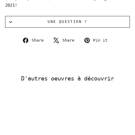
2021!
UNE QUESTION ?
Share
Tweet
Pin
Share
Share
Pin it
on
on
on
Facebook
X
Pinterest
D'autres oeuvres à découvrir