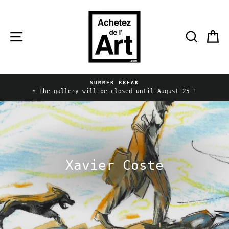
Skip
to
content
Site navigation
Searc
C
SUMMER BREAK
Pause
☀️ The gallery will be closed until August 25 !
slideshow
Xavier Coste