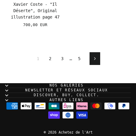
Xavier Coste - "Il
Déserte", Original
illustration page 47
700,00 EUR
1
2
3
…
5
Next
NOS GALERIES
NEWSLETTER ET RÉSEAUX SOCIAUX
DISCOVER, BUY, COLLECT.
AUTRES LIENS
© 2026 Achetez de l'Art