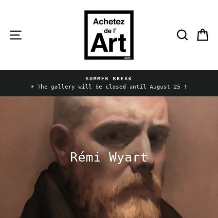
Skip
to
content
Site navigation
Searc
C
SUMMER BREAK
Pause
☀️ The gallery will be closed until August 25 !
slideshow
Rémi Wyart