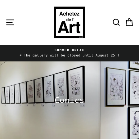
Skip
to
content
Site navigation
Searc
C
SUMMER BREAK
Pause
☀️ The gallery will be closed until August 25 !
slideshow
Comics