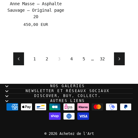
Anne Masse – Asphalte
Sauvage – Original page
20
450,00 EUR
1
2
3
4
5
…
32
Previous
Next
NOS GALERIES
NEWSLETTER ET RÉSEAUX SOCIAUX
DISCOVER, BUY, COLLECT.
AUTRES LIENS
© 2026 Achetez de l'Art