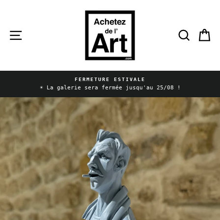
Passer
au
contenu
Navigation
Reche
P
FERMETURE ESTIVALE
Diaporama
☀️ La galerie sera fermée jusqu'au 25/08 !
Pause