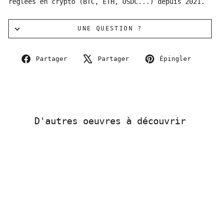
réglées en crypto (BTC, ETH, USDC...) depuis 2021.
UNE QUESTION ?
Partager
Tweeter
Éping
Partager
Partager
Épingler
sur
sur
sur
Facebook
X
Pinte
D'autres oeuvres à découvrir